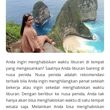
Anda ingin menghabiskan waktu liburan di tempat
yang mengesankan? Saatnya Anda liburan bareng di
nusa penida. Nusa penida adalah rekomendasi
terbaik bila Anda ingin menghilangkan penat setelah
bekerja atau ingin sekedar menghabiskan waktu
liburan. Dengan berlibur ke nusa penida, Anda tak
hanya akan bisa menghabiskan waktu di satu tempat
wisata saja. Melainkan Anda bisa menghabiskan