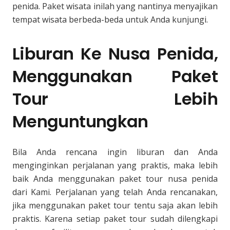
penida. Paket wisata inilah yang nantinya menyajikan
tempat wisata berbeda-beda untuk Anda kunjungi.
Liburan Ke Nusa Penida,
Menggunakan Paket
Tour Lebih
Menguntungkan
Bila Anda rencana ingin liburan dan Anda
menginginkan perjalanan yang praktis, maka lebih
baik Anda menggunakan paket tour nusa penida
dari Kami. Perjalanan yang telah Anda rencanakan,
jika menggunakan paket tour tentu saja akan lebih
praktis. Karena setiap paket tour sudah dilengkapi