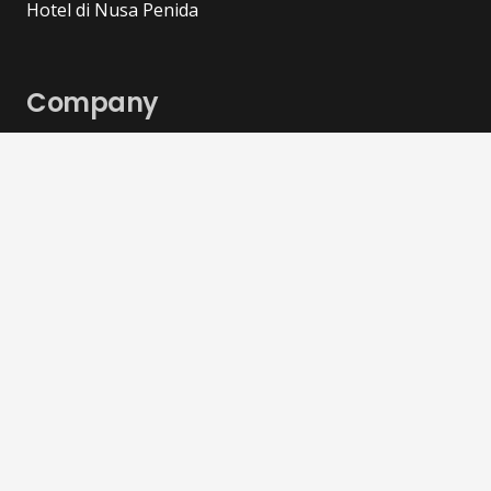
Hotel di Nusa Penida
Company
Go Nusa Penida menyediakan Paket
Tour Nusa
Penida
Hemat dan Bersahabat. Kami memiliki banyak
pilihan paket tour yang cocok untuk keluarga.
Dengan fasilitas: tiket fastboat, mobil ber-AC, lunch,
hotel, dll.
Kebijakan Privasi
Syarat dan Ketentuan
Tentang Kami
Kontak Kami
Testimoni Pelanggan