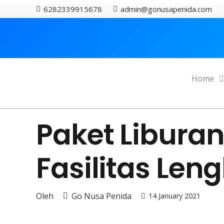
6282339915678
admin@gonusapenida.com
Home
Paket Libura
Fasilitas Le
Oleh
Go Nusa Penida
14 January 2021