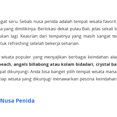
at seru. Sebab nusa penida adalah tempat wisata favorit
yang dimilikinya. Berlokasi dekat pulau Bali, jelas sekali
kan lagi. Keasrian dari tempatnya yang masih sangat ter
uk refreshing setelah bekerja seharian.
 wisata populer yang menyajikan berbagai keindahan ala
beach, angels billabong atau kolam bidadari, crystal ba
pat dikunjungi. Anda bisa banget pilih tempat wisata man
setiap wisata yang dikunjugi menawarkan pesona keindahan
 Nusa Penida