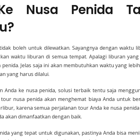
 Ke Nusa Penida Ta
u?
tidak boleh untuk dilewatkan. Sayangnya dengan waktu li
kan waktu liburan di semua tempat. Apalagi liburan yang
a penida. Jelas saja ini akan membutuhkan waktu yang lebi
n yang harus dilalui.
an Anda ke nusa penida, solusi terbaik tentu saja menggu
 tour nusa penida akan menghemat biaya Anda untuk berl
libur, karena semua perjalanan tour Anda ke nusa penida
nda akan dimanfaatkan dengan baik.
nida yang tepat untuk digunakan, pastinya Anda bisa meni