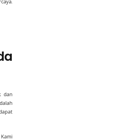
caya.
da
k dan
dalah
dapat
 Kami