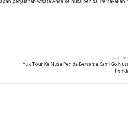
iapan perjalanan wisata Anda ke nusa penida. Percayakan 
Next Pos
Yuk Tour Ke Nusa Penida Bersama Kami Go Nus
Penid