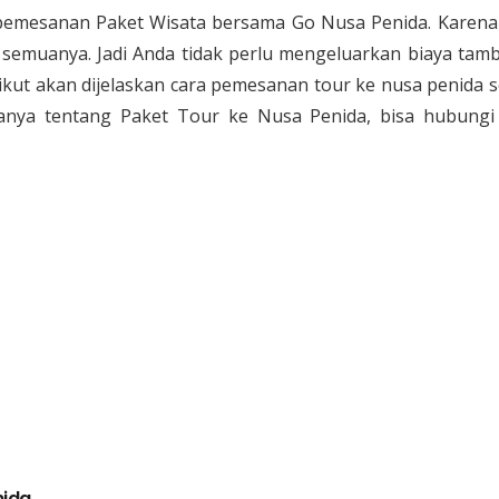
pemesanan Paket Wisata bersama Go Nusa Penida. Karena
semuanya. Jadi Anda tidak perlu mengeluarkan biaya tam
kut akan dijelaskan cara pemesanan tour ke nusa penida s
-tanya tentang Paket Tour ke Nusa Penida, bisa hubungi
nida