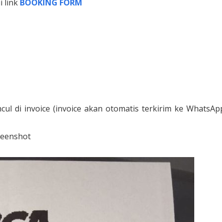
i link
BOOKING FORM
l di invoice (invoice akan otomatis terkirim ke WhatsAp
reenshot