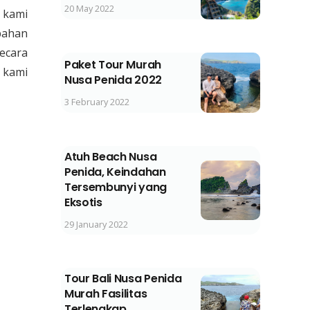
20 May 2022
 kami
bahan
ecara
Paket Tour Murah
 kami
Nusa Penida 2022
3 February 2022
Atuh Beach Nusa
Penida, Keindahan
Tersembunyi yang
Eksotis
29 January 2022
Tour Bali Nusa Penida
Murah Fasilitas
Terlengkap