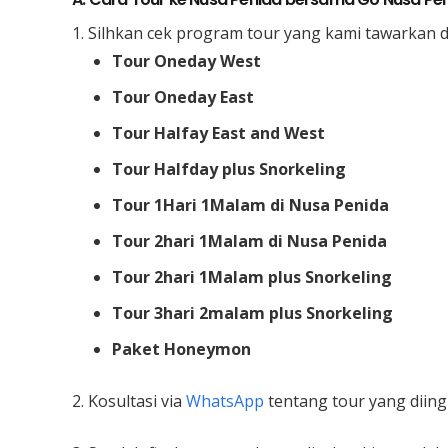
1. Silhkan cek program tour yang kami tawarkan 
Tour Oneday West
Tour Oneday East
Tour Halfay East and West
Tour Halfday plus Snorkeling
Tour 1Hari 1Malam di Nusa Penida
Tour 2hari 1Malam di Nusa Penida
Tour 2hari 1Malam plus Snorkeling
Tour 3hari 2malam plus Snorkeling
Paket Honeymon
2. Kosultasi via
WhatsApp
tentang tour yang diing