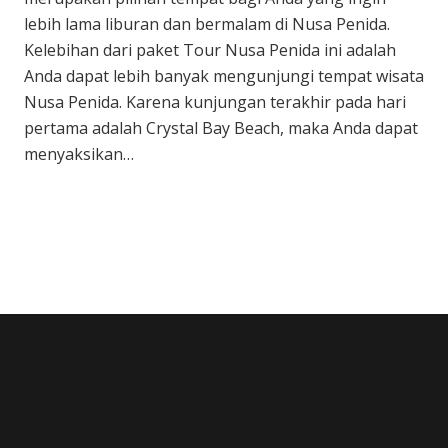
lebih lama liburan dan bermalam di Nusa Penida.
Kelebihan dari paket Tour Nusa Penida ini adalah
Anda dapat lebih banyak mengunjungi tempat wisata
Nusa Penida. Karena kunjungan terakhir pada hari
pertama adalah Crystal Bay Beach, maka Anda dapat
menyaksikan…