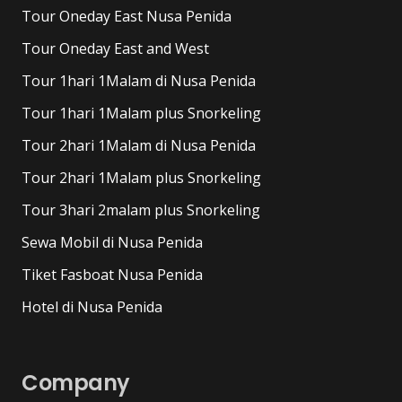
Tour Oneday East Nusa Penida
Tour Oneday East and West
Tour 1hari 1Malam di Nusa Penida
Tour 1hari 1Malam plus Snorkeling
Tour 2hari 1Malam di Nusa Penida
Tour 2hari 1Malam plus Snorkeling
Tour 3hari 2malam plus Snorkeling
Sewa Mobil di Nusa Penida
Tiket Fasboat Nusa Penida
Hotel di Nusa Penida
Company