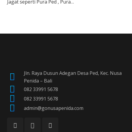
Jagat seperti Pura Ped , Pura…
Jln. Raya Dusun Adegan Desa Ped, Kec. Nusa
Penida – Bali
082 33991 5678
082 33991 5678
admin@gonusapenida.com