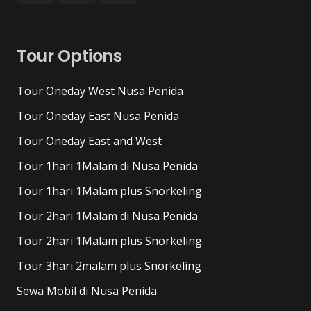
Tour Options
Tour Oneday West Nusa Penida
Tour Oneday East Nusa Penida
Tour Oneday East and West
Tour 1hari 1Malam di Nusa Penida
Tour 1hari 1Malam plus Snorkeling
Tour 2hari 1Malam di Nusa Penida
Tour 2hari 1Malam plus Snorkeling
Tour 3hari 2malam plus Snorkeling
Sewa Mobil di Nusa Penida