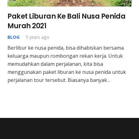
Paket Liburan Ke Bali Nusa Penida
Murah 2021
BLOG
5 years ago
Berlibur ke nusa penida, bisa dihabiskan bersama
keluarga maupun rombongan rekan kerja. Untuk
memudahkan dalam perjalanan, kita bisa
menggunakan paket liburan ke nusa penida untuk
perjalanan tour tersebut. Biasanya banyak…