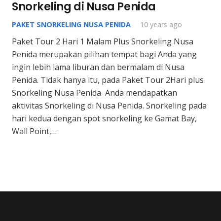
Snorkeling di Nusa Penida
PAKET SNORKELING NUSA PENIDA
10 years ago
Paket Tour 2 Hari 1 Malam Plus Snorkeling Nusa
Penida merupakan pilihan tempat bagi Anda yang
ingin lebih lama liburan dan bermalam di Nusa
Penida. Tidak hanya itu, pada Paket Tour 2Hari plus
Snorkeling Nusa Penida Anda mendapatkan
aktivitas Snorkeling di Nusa Penida. Snorkeling pada
hari kedua dengan spot snorkeling ke Gamat Bay,
Wall Point,…